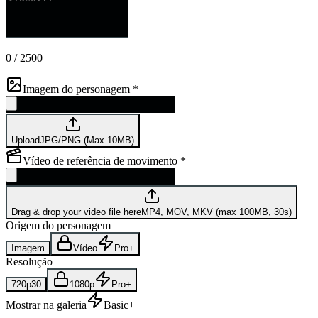
0
/
2500
Imagem do personagem
*
Upload
JPG/PNG (Max 10MB)
Vídeo de referência de movimento
*
Drag & drop your video file here
MP4, MOV, MKV (max 100MB, 30s)
Origem do personagem
Imagem
Vídeo
Pro+
Resolução
720p
30
1080p
Pro+
Mostrar na galeria
Basic+