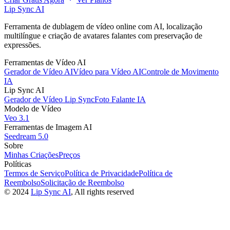
Lip Sync AI
Ferramenta de dublagem de vídeo online com AI, localização
multilíngue e criação de avatares falantes com preservação de
expressões.
Ferramentas de Vídeo AI
Gerador de Vídeo AI
Vídeo para Vídeo AI
Controle de Movimento
IA
Lip Sync AI
Gerador de Vídeo Lip Sync
Foto Falante IA
Modelo de Vídeo
Veo 3.1
Ferramentas de Imagem AI
Seedream 5.0
Sobre
Minhas Criações
Preços
Políticas
Termos de Serviço
Política de Privacidade
Política de
Reembolso
Solicitação de Reembolso
©
2024
Lip Sync AI
, All rights reserved