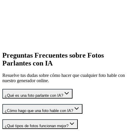
Sube una grabación de voz o clip de audio. Soporta MP3, WAV,
AAC y OGG. La IA sincroniza movimientos de boca con cada
sílaba automáticamente.
Genera y Comparte
Haz clic en generar — tu video se renderiza en menos de 60
segundos. Previsualiza, descarga en MP4 y comparte en TikTok,
Instagram o cualquier plataforma.
Preguntas Frecuentes sobre Fotos
Parlantes con IA
Resuelve tus dudas sobre cómo hacer que cualquier foto hable con
nuestro generador online.
¿Qué es una foto parlante con IA?
¿Cómo hago que una foto hable con IA?
¿Qué tipos de fotos funcionan mejor?