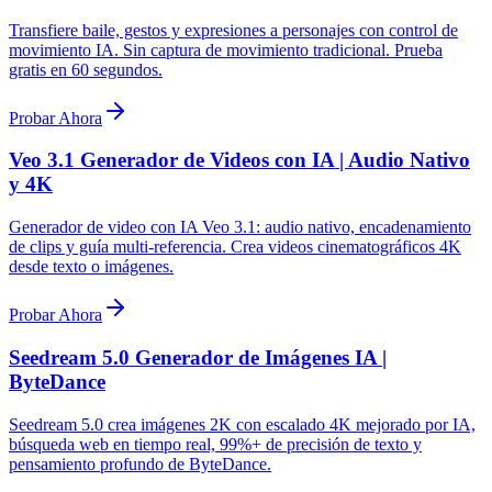
Transfiere baile, gestos y expresiones a personajes con control de
movimiento IA. Sin captura de movimiento tradicional. Prueba
gratis en 60 segundos.
Probar Ahora
Veo 3.1 Generador de Videos con IA | Audio Nativo
y 4K
Generador de video con IA Veo 3.1: audio nativo, encadenamiento
de clips y guía multi-referencia. Crea videos cinematográficos 4K
desde texto o imágenes.
Probar Ahora
Seedream 5.0 Generador de Imágenes IA |
ByteDance
Seedream 5.0 crea imágenes 2K con escalado 4K mejorado por IA,
búsqueda web en tiempo real, 99%+ de precisión de texto y
pensamiento profundo de ByteDance.