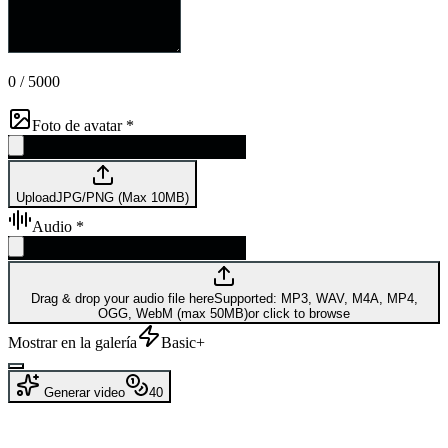
0
/
5000
Foto de avatar
*
Upload
JPG/PNG (Max 10MB)
Audio
*
Drag & drop your audio file here
Supported: MP3, WAV, M4A, MP4,
OGG, WebM (max 50MB)
or click to browse
Mostrar en la galería
Basic+
Generar video
40