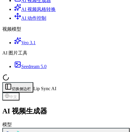
AI 视频生成器
AI 视频风格转换
AI 动作控制
视频模型
Veo 3.1
AI 图片工具
Seedream 5.0
Lip Sync AI
切换侧边栏
中文
AI 视频生成器
模型