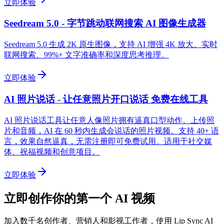
立即体验
Seedream 5.0 - 字节跳动联网搜索 AI 图像生成器
Seedream 5.0 生成 2K 原生图像，支持 AI 增强 4K 放大、实时
联网搜索、99%+ 文字准确率和深度思考推理。
立即体验
AI 照片说话 - 让任意照片开口说话 免费在线工具
AI 照片说话工具让任意人像照片拥有逼真口型动作。上传照
片和音频，AI 在 60 秒内生成会说话的照片视频。支持 40+ 语
言，效果自然逼真，无需注册即可免费试用。适用于社交媒
体、祝福视频和创意项目。
立即体验
立即创作你的第一个 AI 视频
加入数千名创作者、营销人和影视工作者，使用 Lip Sync AI