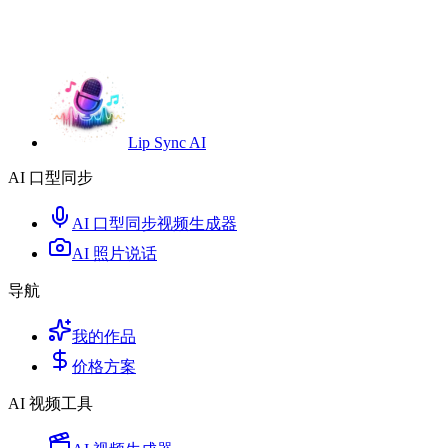
Lip Sync AI
AI 口型同步
AI 口型同步视频生成器
AI 照片说话
导航
我的作品
价格方案
AI 视频工具