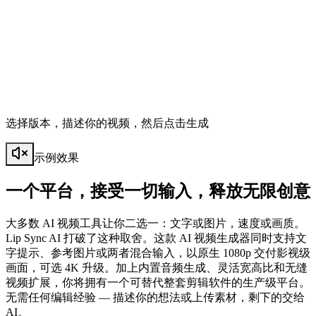
选择版本，描述你的视频，然后点击生成
示例效果
一个平台，接受一切输入，释放无限创意
大多数 AI 视频工具让你二选一：文字或图片，速度或画质。
Lip Sync AI 打破了这种取舍。这款 AI 视频生成器同时支持文
字提示、参考图片或两者混合输入，以原生 1080p 交付影视级
画面，可选 4K 升级。加上内置音频生成、灵活宽高比和无缝
视频扩展，你将拥有一个可替代整套剪辑软件的生产级平台。
无需任何编辑经验 — 描述你的想法或上传素材，剩下的交给
AI。