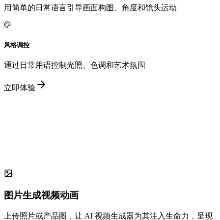
用简单的日常语言引导画面构图、角度和镜头运动
风格调控
通过日常用语控制光照、色调和艺术氛围
立即体验
图片生成视频动画
上传照片或产品图，让 AI 视频生成器为其注入生命力，呈现